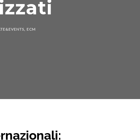
izzati
TE&EVENTS
ECM
,
rnazionali: