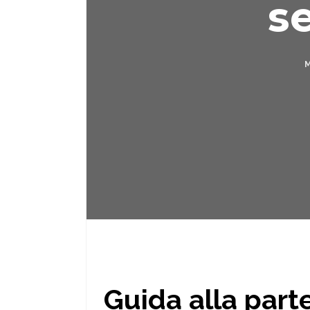
s
Formazione e consulenza
PROGETTI
NEWSBOX
CONTATTI
STYLE YOUR EVENT
ACX E LA SOSTENIBILITÀ
ITA
Guida alla parte