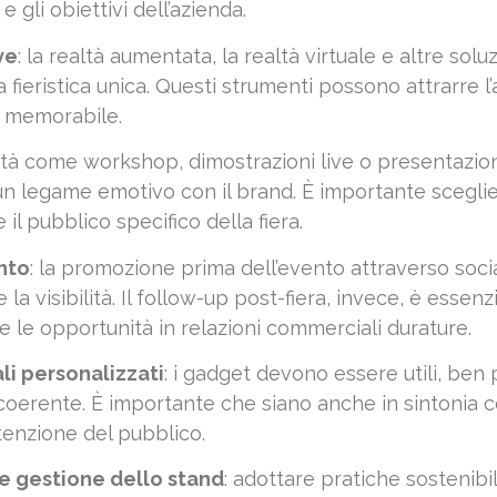
e gli obiettivi dell’azienda.
ve
: la realtà aumentata, la realtà virtuale e altre so
za fieristica unica. Questi strumenti possono attrarre 
o memorabile.
ività come workshop, dimostrazioni live o presentazio
 un legame emotivo con il brand. È importante sceglie
il pubblico specifico della fiera.
nto
: la promozione prima dell’evento attraverso socia
la visibilità. Il follow-up post-fiera, invece, è essen
le opportunità in relazioni commerciali durature.
i personalizzati
: i gadget devono essere utili, ben
erente. È importante che siano anche in sintonia con 
tenzione del pubblico.
 e gestione dello stand
: adottare pratiche sostenibil