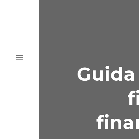
Guida 
HOME
CHI SIAMO
f
Storia
Il team
SERVIZI
fina
Eventi e congressi
Marketing e territorio