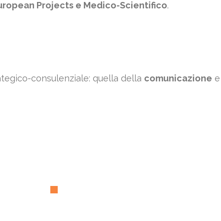
uropean Projects e Medico-Scientifico
.
ategico-consulenziale: quella della
comunicazione
e 
Il
team