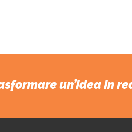
, creare e costruire il luogo più meraviglioso sulla 
no sempre le persone perché il sogno diventi realtà
Walt Disney
asformare un’idea in re