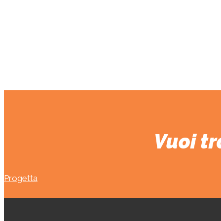
“Potete immaginare
ma occorreran
Conosci il team
Vuoi tr
Progetta