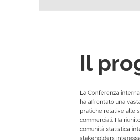
Formazione e consulenza
PROGETTI
NEWSBOX
CONTATTI
STYLE YOUR EVENT
ACX E LA SOSTENIBILITÀ
Il pr
ITA
La Conferenza internaz
ha affrontato una vast
pratiche relative alle s
commerciali. Ha riunito 
comunità statistica in
stakeholders interessa