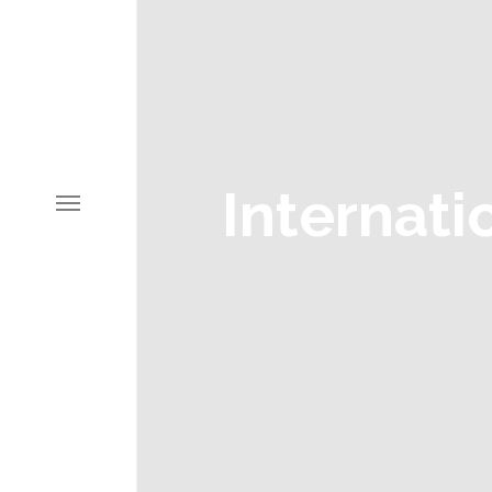
Internati
HOME
CHI SIAMO
Storia
Il team
SERVIZI
Eventi e congressi
Marketing e territorio