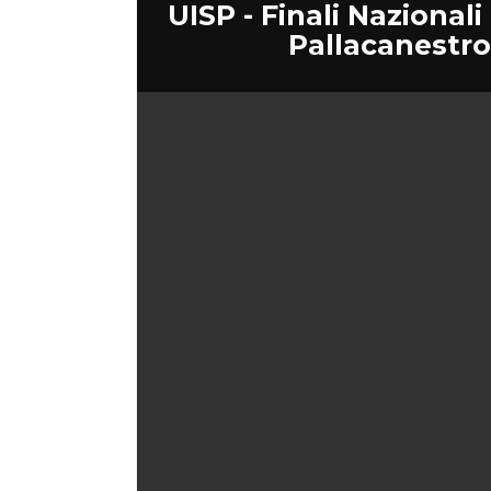
UISP - Finali Nazionali
Pallacanestr
ITA
ENG