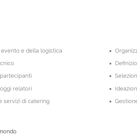
evento e della logistica
Organizz
cnico
Definizi
i partecipanti
Selezion
loggi relatori
Ideazion
 servizi di catering
Gestion
l mondo