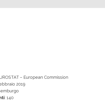
UROSTAT – European Commission
Febbraio 2019
ssemburgo
nti
: 140