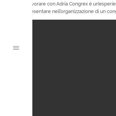
Lavorare con Adria Congrex è un’esperien
presentare nell’organizzazione di un con
HOME
WHO WE ARE
HISTORY
THE TEAM
SERVICES
CONSULTING AND
TRAINING
EVENTS AND CONGRESSES