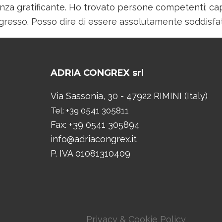
za gratificante. Ho trovato persone competenti; cap
gresso. Posso dire di essere assolutamente soddisfat
ADRIA CONGREX srl
Via Sassonia, 30 - 47922 RIMINI (Italy)
Tel: +39 0541 305811
Fax: +39 0541 305894
info@adriacongrex.it
P. IVA 01081310409
Privacy & Cookie Policy